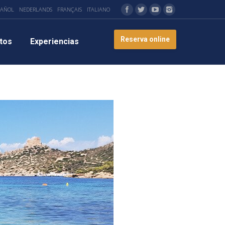
PAÑOL
NEDERLANDS
FRANÇAIS
ITALIANO
Reserva online
tos
Experiencias