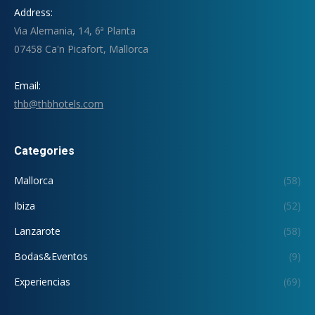
Address:
Via Alemania, 14, 6ª Planta
07458 Ca'n Picafort, Mallorca
Email:
thb@thbhotels.com
Categories
Mallorca
(58)
Ibiza
(52)
Lanzarote
(58)
Bodas&Eventos
(9)
Experiencias
(69)