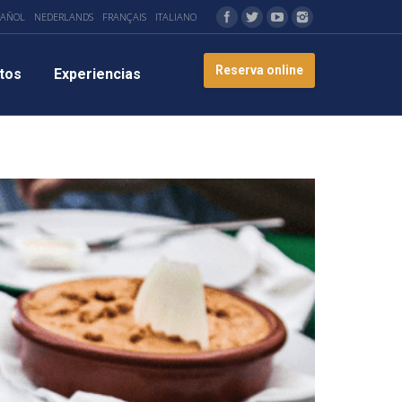
PAÑOL
NEDERLANDS
FRANÇAIS
ITALIANO
Reserva online
tos
Experiencias