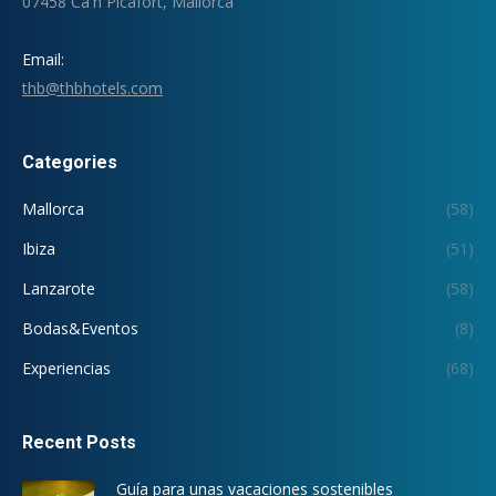
07458 Ca'n Picafort, Mallorca
Email:
thb@thbhotels.com
Categories
Mallorca
(58)
Ibiza
(51)
Lanzarote
(58)
Bodas&Eventos
(8)
Experiencias
(68)
Recent Posts
Guía para unas vacaciones sostenibles