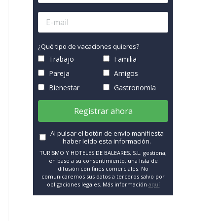
¿Qué tipo de vacaciones quieres?
Trabajo
Familia
Pareja
Amigos
Bienestar
Gastronomía
Registrar ahora
Al pulsar el botón de envío manifiesta
haber leído esta información.
TURISMO Y HOTELES DE BALEARES, S.L. gestiona,
en base a su consentimiento, una lista de
difusión con fines comerciales. No
comunicaremos sus datos a terceros salvo por
obligaciones legales. Más información
aquí