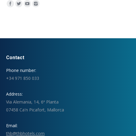
Encuéntranos en:
Contact
Phone number:
+34 971 850 033
Address:
Via Alemania, 14, 6ª Planta
07458 Ca'n Picafort, Mallorca
Email:
thb@thbhotels.com