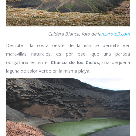
Caldera Blanca, foto de l
anzarote3.com
Descubrir la costa oeste de la isla te permite ver
maravillas naturales, es por eso, que una parada
obligatoria es en el
Charco de los Ciclos
, una pequeña
laguna de color verde en la misma playa.