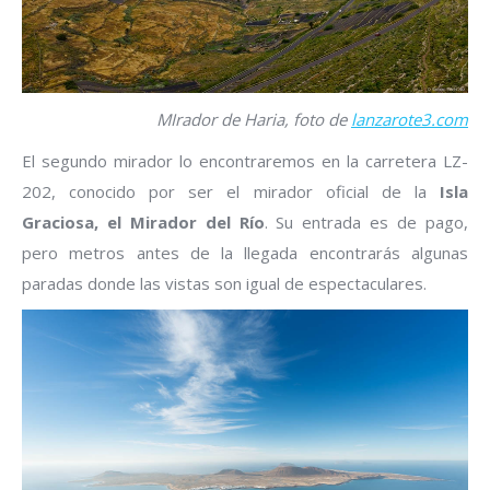
MIrador de Haria, foto de
lanzarote3.com
El segundo mirador lo encontraremos en la carretera LZ-
202, conocido por ser el mirador oficial de la
Isla
Graciosa, el Mirador del Río
. Su entrada es de pago,
pero metros antes de la llegada encontrarás algunas
paradas donde las vistas son igual de espectaculares.