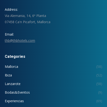
Address:
Via Alemania, 14, 6ª Planta
07458 Ca'n Picafort, Mallorca
Email:
thb@thbhotels.com
Categories
Mallorca
(58)
Ibiza
(52)
Lanzarote
(58)
Bodas&Eventos
(9)
Experiencias
(69)