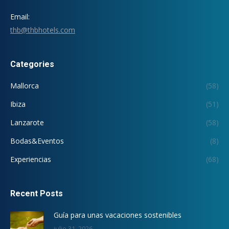
Email:
thb@thbhotels.com
Categories
Mallorca
(58)
Ibiza
(51)
Lanzarote
(58)
Bodas&Eventos
(8)
Experiencias
(68)
Recent Posts
Guía para unas vacaciones sostenibles
julio 31, 2026