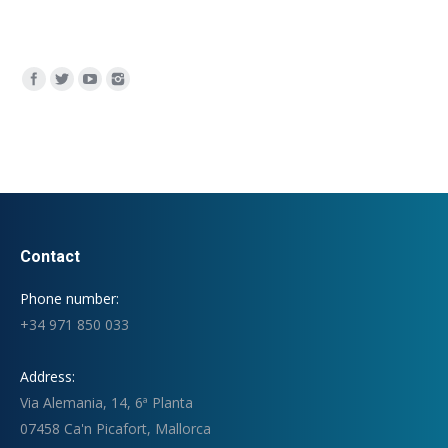
Encuéntranos en:
Contact
Phone number:
+34 971 850 033
Address:
Via Alemania, 14, 6ª Planta
07458 Ca'n Picafort, Mallorca