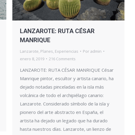
LANZAROTE: RUTA CÉSAR
MANRIQUE
Lanzarote
,
Planes
,
Experiencias
Por
admin
enero 8, 2019
216 Comments
LANZAROTE: RUTA CÉSAR MANRIQUE César
Manrique pintor, escultor y artista canario, ha
dejado notadas pinceladas en la isla más
volcánica de todo el archipiélago canario:
Lanzarote. Considerado símbolo de la isla y
pionero del arte abstracto en España, el
artista ha dejado un legado que ha durado
hasta nuestros días. Lanzarote, un lienzo de