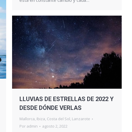
LLUVIAS DE ESTRELLAS DE 2022 Y
DESDE DÓNDE VERLAS
Mallorca
,
Ibiza
,
Costa del Sol
,
Lanzarote
Por
admin
agosto 2, 2022