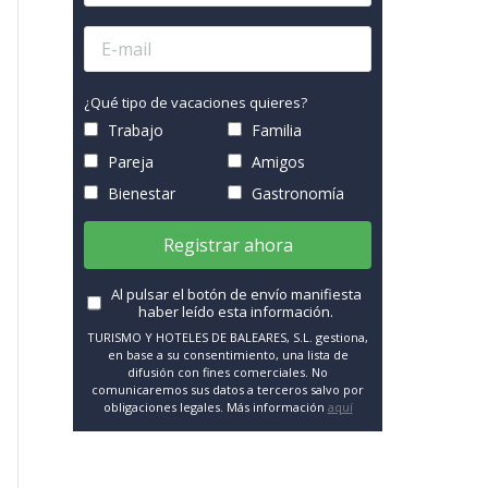
¿Qué tipo de vacaciones quieres?
Trabajo
Familia
Pareja
Amigos
Bienestar
Gastronomía
Registrar ahora
Al pulsar el botón de envío manifiesta
haber leído esta información.
TURISMO Y HOTELES DE BALEARES, S.L. gestiona,
en base a su consentimiento, una lista de
difusión con fines comerciales. No
comunicaremos sus datos a terceros salvo por
obligaciones legales. Más información
aquí