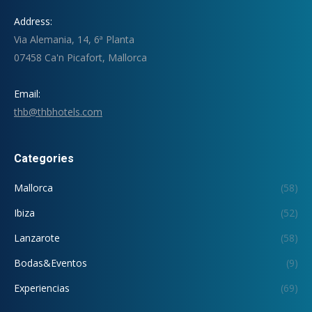
Address:
Via Alemania, 14, 6ª Planta
07458 Ca'n Picafort, Mallorca
Email:
thb@thbhotels.com
Categories
Mallorca
(58)
Ibiza
(52)
Lanzarote
(58)
Bodas&Eventos
(9)
Experiencias
(69)