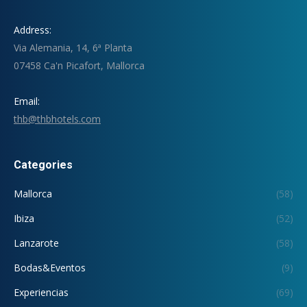
Address:
Via Alemania, 14, 6ª Planta
07458 Ca'n Picafort, Mallorca
Email:
thb@thbhotels.com
Categories
Mallorca
(58)
Ibiza
(52)
Lanzarote
(58)
Bodas&Eventos
(9)
Experiencias
(69)