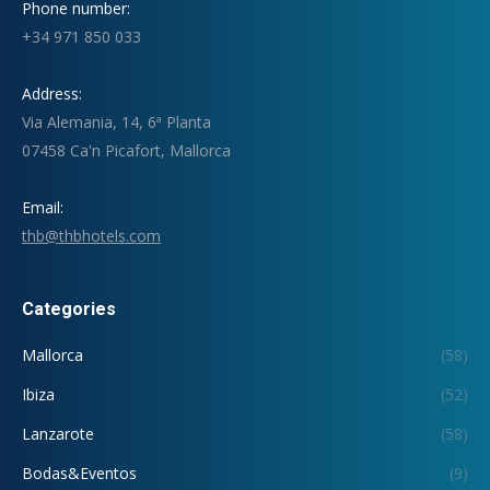
Phone number:
+34 971 850 033
Address:
Via Alemania, 14, 6ª Planta
07458 Ca'n Picafort, Mallorca
Email:
thb@thbhotels.com
Categories
Mallorca
(58)
Ibiza
(52)
Lanzarote
(58)
Bodas&Eventos
(9)