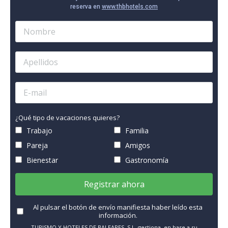
reserva en
www.thbhotels.com
¿Qué tipo de vacaciones quieres?
Trabajo
Familia
Pareja
Amigos
Bienestar
Gastronomía
Registrar ahora
Al pulsar el botón de envío manifiesta haber leído esta
información.
TURISMO Y HOTELES DE BALEARES, S.L. gestiona, en base a su