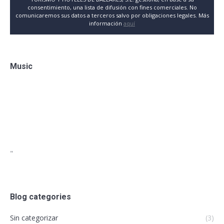
consentimiento, una lista de difusión con fines comerciales. No
comunicaremos sus datos a terceros salvo por obligaciones legales. Más
información
aquí
Music
"
Blog categories
Sin categorizar
(3)