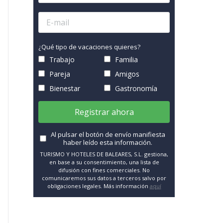
¿Qué tipo de vacaciones quieres?
Trabajo
Familia
Pareja
Amigos
Bienestar
Gastronomía
Registrar ahora
Al pulsar el botón de envío manifiesta
haber leído esta información.
TURISMO Y HOTELES DE BALEARES, S.L. gestiona,
en base a su consentimiento, una lista de
difusión con fines comerciales. No
comunicaremos sus datos a terceros salvo por
obligaciones legales. Más información
aquí