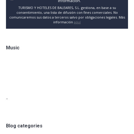
información.
TURISMO Y HOTELES DE BALEARES, S.L. gestiona, en base a su
consentimiento, una lista de difusión con fines comerciales. No
comunicaremos sus datos a terceros salvo por obligaciones legales. Más
información
aquí
Music
"
Blog categories