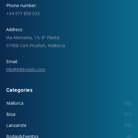
Phone number:
+34 971 850 033
Address:
Via Alemania, 14, 6ª Planta
07458 Ca'n Picafort, Mallorca
Email:
thb@thbhotels.com
Categories
Mallorca
(58)
Ibiza
(51)
Lanzarote
(58)
Bodas&Eventos
(8)