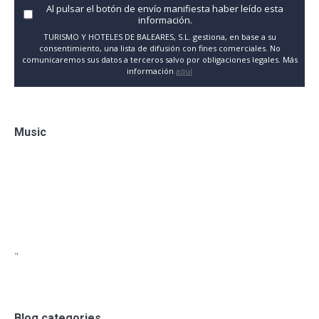
Al pulsar el botón de envío manifiesta haber leído esta
información.
TURISMO Y HOTELES DE BALEARES, S.L. gestiona, en base a su
consentimiento, una lista de difusión con fines comerciales. No
comunicaremos sus datos a terceros salvo por obligaciones legales. Más
información
aquí
Music
"
Blog categories