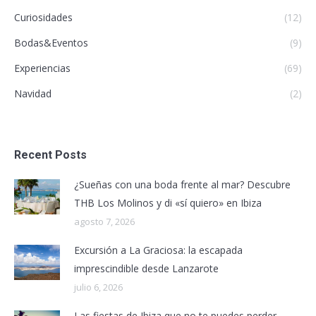
Curiosidades
(12)
Bodas&Eventos
(9)
Experiencias
(69)
Navidad
(2)
Recent Posts
¿Sueñas con una boda frente al mar? Descubre
THB Los Molinos y di «sí quiero» en Ibiza
agosto 7, 2026
Excursión a La Graciosa: la escapada
imprescindible desde Lanzarote
julio 6, 2026
Las fiestas de Ibiza que no te puedes perder