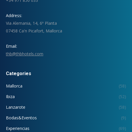
+34 971 850 033
Address:
Via Alemania, 14, 6ª Planta
07458 Ca'n Picafort, Mallorca
Email:
thb@thbhotels.com
Categories
Mallorca
(58)
Ibiza
(52)
Lanzarote
(58)
Bodas&Eventos
(9)
Experiencias
(69)