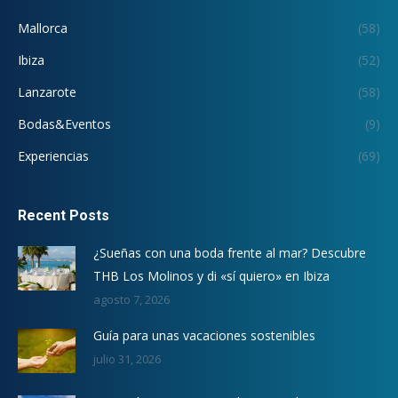
Mallorca
(58)
Ibiza
(52)
Lanzarote
(58)
Bodas&Eventos
(9)
Experiencias
(69)
Recent Posts
¿Sueñas con una boda frente al mar? Descubre
THB Los Molinos y di «sí quiero» en Ibiza
agosto 7, 2026
Guía para unas vacaciones sostenibles
julio 31, 2026