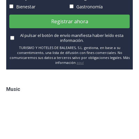
Bienestar
Gastronomía
Registrar ahora
Al pulsar el botón de envío manifiesta haber leído esta
información.
TURISMO Y HOTELES DE BALEARES, S.L. gestiona, en base a su
consentimiento, una lista de difusión con fines comerciales. No
comunicaremos sus datos a terceros salvo por obligaciones legales. Más
información
aquí
Music