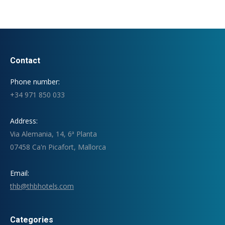
Contact
Phone number:
+34 971 850 033
Address:
Via Alemania, 14, 6ª Planta
07458 Ca'n Picafort, Mallorca
Email:
thb@thbhotels.com
Categories