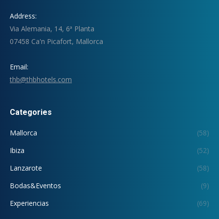
Address:
Via Alemania, 14, 6ª Planta
07458 Ca'n Picafort, Mallorca
Email:
thb@thbhotels.com
Categories
Mallorca
(58)
Ibiza
(52)
Lanzarote
(58)
Bodas&Eventos
(9)
Experiencias
(69)