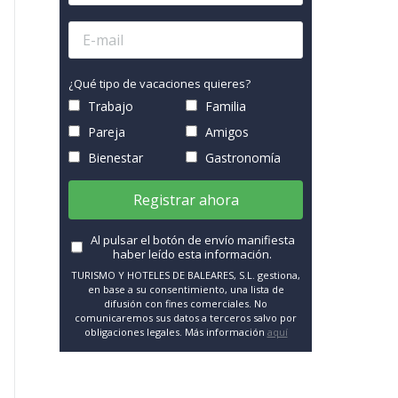
¿Qué tipo de vacaciones quieres?
Trabajo
Familia
Pareja
Amigos
Bienestar
Gastronomía
Registrar ahora
Al pulsar el botón de envío manifiesta
haber leído esta información.
TURISMO Y HOTELES DE BALEARES, S.L. gestiona,
en base a su consentimiento, una lista de
difusión con fines comerciales. No
comunicaremos sus datos a terceros salvo por
obligaciones legales. Más información
aquí