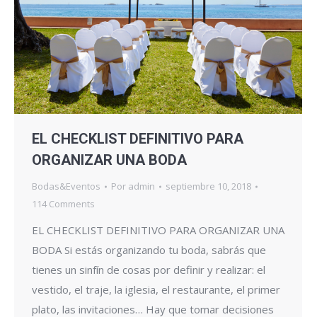
EL CHECKLIST DEFINITIVO PARA
ORGANIZAR UNA BODA
Bodas&Eventos
Por
admin
septiembre 10, 2018
114 Comments
EL CHECKLIST DEFINITIVO PARA ORGANIZAR UNA
BODA Si estás organizando tu boda, sabrás que
tienes un sinfín de cosas por definir y realizar: el
vestido, el traje, la iglesia, el restaurante, el primer
plato, las invitaciones… Hay que tomar decisiones