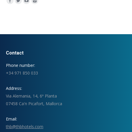
Encuéntranos en:
Contact
Phone number:
+34 971 850 033
Address:
Via Alemania, 14, 6ª Planta
07458 Ca'n Picafort, Mallorca
Email:
thb@thbhotels.com