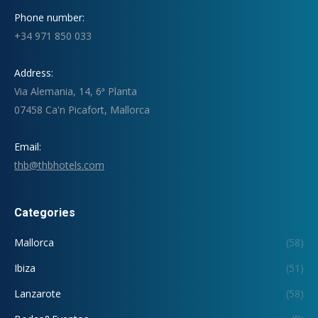
Phone number:
+34 971 850 033
Address:
Via Alemania, 14, 6ª Planta
07458 Ca'n Picafort, Mallorca
Email:
thb@thbhotels.com
Categories
Mallorca
(58)
Ibiza
(51)
Lanzarote
(58)