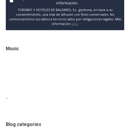
información.
TURISMO Y HOTELES DE BALEARES, S.L. gestiona, en base a su
consentimiento, una lista de difusión con fines comerciales. No
comunicaremos sus datos a terceros salvo por obligaciones legales. Más
información
aquí
Music
"
Blog categories