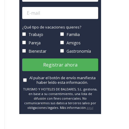
¿Qué tipo de vacaciones quieres?
Trabajo
Familia
Pareja
Amigos
Bienestar
Gastronomía
Registrar ahora
Al pulsar el botón de envío manifiesta
haber leído esta información.
TURISMO Y HOTELES DE BALEARES, S.L. gestiona,
en base a su consentimiento, una lista de
difusión con fines comerciales. No
comunicaremos sus datos a terceros salvo por
obligaciones legales. Más información
aquí