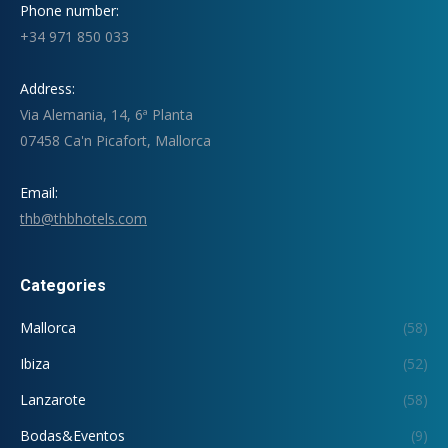
Phone number:
+34 971 850 033
Address:
Via Alemania, 14, 6ª Planta
07458 Ca'n Picafort, Mallorca
Email:
thb@thbhotels.com
Categories
Mallorca
(58)
Ibiza
(52)
Lanzarote
(58)
Bodas&Eventos
(9)