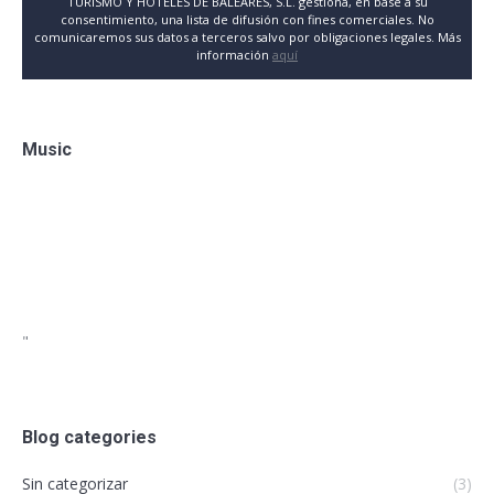
TURISMO Y HOTELES DE BALEARES, S.L. gestiona, en base a su
consentimiento, una lista de difusión con fines comerciales. No
comunicaremos sus datos a terceros salvo por obligaciones legales. Más
información
aquí
Music
"
Blog categories
Sin categorizar
(3)