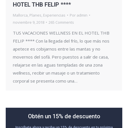
HOTEL THB FELIP ****
Mallorca
,
Planes
,
Experiencias
Por
admin
noviembre 9, 2018
265 Comments
TUS VACACIONES WELLNESS EN EL HOTEL THB
FELIP **** Con la llegada del frío, lo que más nos
apetece es cobijarnos entre las mantas y no
movernos del sofá. Pero puestos a salir de casa,
relajarse en las aguas templadas de una zona
wellness, recibir un masaje o un tratamiento
corporal se presenta como una…
Obtén un 15% de descuento
Inscríbete ahora y recibe un 15% de descuento en tu próxima