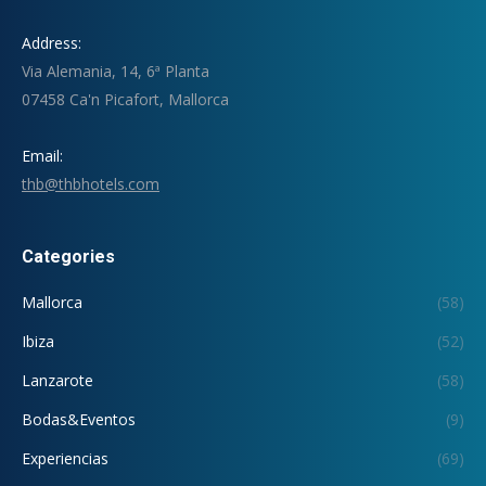
Address:
Via Alemania, 14, 6ª Planta
07458 Ca'n Picafort, Mallorca
Email:
thb@thbhotels.com
Categories
Mallorca
(58)
Ibiza
(52)
Lanzarote
(58)
Bodas&Eventos
(9)
Experiencias
(69)