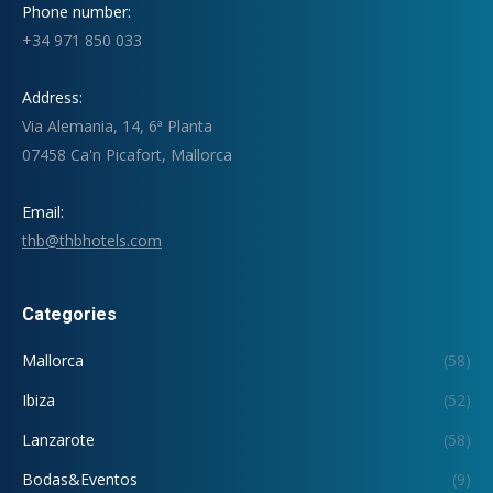
Phone number:
+34 971 850 033
Address:
Via Alemania, 14, 6ª Planta
07458 Ca'n Picafort, Mallorca
Email:
thb@thbhotels.com
Categories
Mallorca
(58)
Ibiza
(52)
Lanzarote
(58)
Bodas&Eventos
(9)