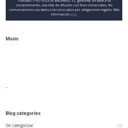
TURISMO Y HOTELES DE BALEARES, S.L. gestiona, en base a su
consentimiento, una lista de difusión con fines comerciales. No
comunicaremos sus datos a terceros salvo por obligaciones legales. Más
información
aquí
Music
"
Blog categories
Sin categorizar
(3)