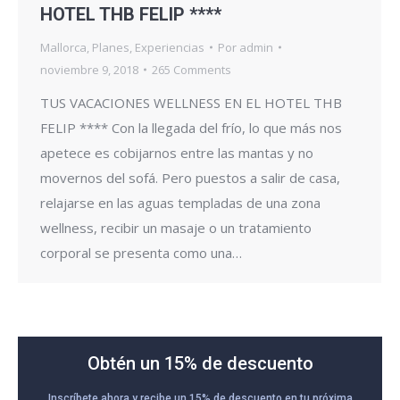
HOTEL THB FELIP ****
Mallorca
,
Planes
,
Experiencias
Por
admin
noviembre 9, 2018
265 Comments
TUS VACACIONES WELLNESS EN EL HOTEL THB
FELIP **** Con la llegada del frío, lo que más nos
apetece es cobijarnos entre las mantas y no
movernos del sofá. Pero puestos a salir de casa,
relajarse en las aguas templadas de una zona
wellness, recibir un masaje o un tratamiento
corporal se presenta como una…
Obtén un 15% de descuento
Inscríbete ahora y recibe un 15% de descuento en tu próxima