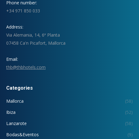
Phone number:
+34 971 850 033
Address:
Via Alemania, 14, 6ª Planta
07458 Ca'n Picafort, Mallorca
Email:
thb@thbhotels.com
Categories
Mallorca
(58)
Ibiza
(52)
Lanzarote
(58)
Bodas&Eventos
(9)