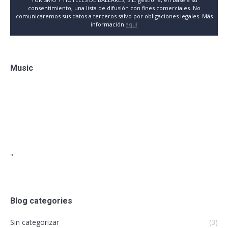
consentimiento, una lista de difusión con fines comerciales. No
comunicaremos sus datos a terceros salvo por obligaciones legales. Más
información
aquí
Music
"
Blog categories
Sin categorizar
(3)