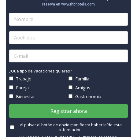
reserva en
www.thbhotels.com
¿Qué tipo de vacaciones quieres?
Trabajo
Familia
Pareja
Amigos
Bienestar
Gastronomía
Registrar ahora
Al pulsar el botón de envío manifiesta haber leído esta
información.
TURISMO Y HOTELES DE BALEARES, S.L. gestiona, en base a su