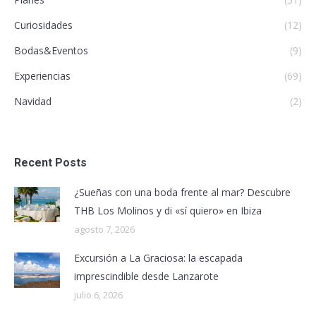
Curiosidades
(12)
Bodas&Eventos
(9)
Experiencias
(69)
Navidad
(2)
Recent Posts
¿Sueñas con una boda frente al mar? Descubre
THB Los Molinos y di «sí quiero» en Ibiza
agosto 7, 2026
Excursión a La Graciosa: la escapada
imprescindible desde Lanzarote
julio 6, 2026