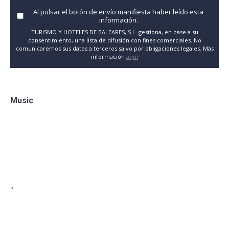
Al pulsar el botón de envío manifiesta haber leído esta
información.
TURISMO Y HOTELES DE BALEARES, S.L. gestiona, en base a su
consentimiento, una lista de difusión con fines comerciales. No
comunicaremos sus datos a terceros salvo por obligaciones legales. Más
información
aquí
Music
"