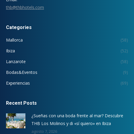
thb@thbhotels.com
Categories
Mallorca
(58)
Ibiza
(52)
Lanzarote
(58)
Bodas&Eventos
(9)
Experiencias
(69)
Recent Posts
¿Sueñas con una boda frente al mar? Descubre
THB Los Molinos y di «sí quiero» en Ibiza
agosto 7, 2026