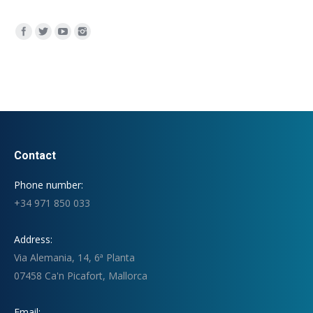
Encuéntranos en:
Contact
Phone number:
+34 971 850 033
Address:
Via Alemania, 14, 6ª Planta
07458 Ca'n Picafort, Mallorca
Email: