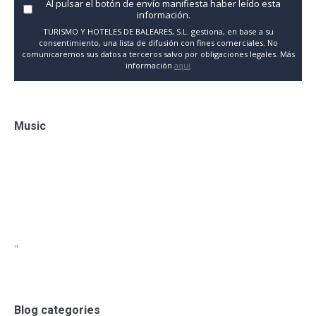
Al pulsar el botón de envío manifiesta haber leído esta
información.
TURISMO Y HOTELES DE BALEARES, S.L. gestiona, en base a su
consentimiento, una lista de difusión con fines comerciales. No
comunicaremos sus datos a terceros salvo por obligaciones legales. Más
información
aquí
Music
"
Blog categories