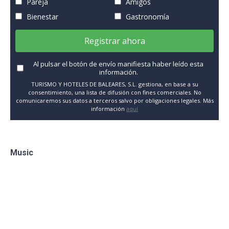
Pareja
Amigos
Bienestar
Gastronomía
Registrar ahora
Al pulsar el botón de envío manifiesta haber leído esta
información.
TURISMO Y HOTELES DE BALEARES, S.L. gestiona, en base a su
consentimiento, una lista de difusión con fines comerciales. No
comunicaremos sus datos a terceros salvo por obligaciones legales. Más
información
aquí
Music