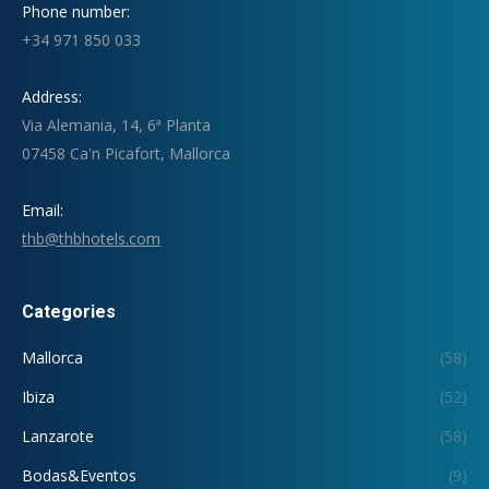
Phone number:
+34 971 850 033
Address:
Via Alemania, 14, 6ª Planta
07458 Ca'n Picafort, Mallorca
Email:
thb@thbhotels.com
Categories
Mallorca
(58)
Ibiza
(52)
Lanzarote
(58)
Bodas&Eventos
(9)