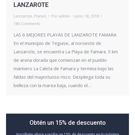
LANZAROTE
Lanzarote
,
Planes
Por
admin
junio 18, 2018
186 Comments
LAS 6 MEJORES PLAYAS DE LANZAROTE FAMARA
En el municipio de Teguise, al noroeste de
Lanzarote, se encuentra La Playa de Famara. 5 km
de arena dorada que comienzan en el pueblo
marinero La Caleta de Famara y termina bajo las
faldas del majestuoso risco. Despliega toda su
belleza con la marea baja, cuando el…
Obtén un 15% de descuento
Inscríbete ahora y recibe un 15% de descuento en tu próxima