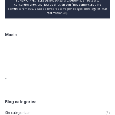
TURISMO Y HOTELES DE BALEARES, S.L. gestiona, en base a su
consentimiento, una lista de difusión con fines comerciales. No
comunicaremos sus datos a terceros salvo por obligaciones legales. Más
información
aquí
Music
"
Blog categories
Sin categorizar
(3)