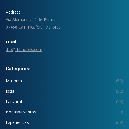
Address:
Via Alemania, 14, 6ª Planta
07458 Ca'n Picafort, Mallorca
Email:
thb@thbhotels.com
Categories
Mallorca
(58)
Ibiza
(52)
Lanzarote
(58)
Bodas&Eventos
(9)
Experiencias
(69)