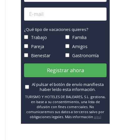
¿Qué tipo de vacaciones quieres?
Trabajo
Familia
Pareja
Amigos
Bienestar
Gastronomía
Registrar ahora
Al pulsar el botón de envío manifiesta
haber leído esta información.
TURISMO Y HOTELES DE BALEARES, S.L. gestiona,
en base a su consentimiento, una lista de
difusión con fines comerciales. No
comunicaremos sus datos a terceros salvo por
obligaciones legales. Más información
aquí