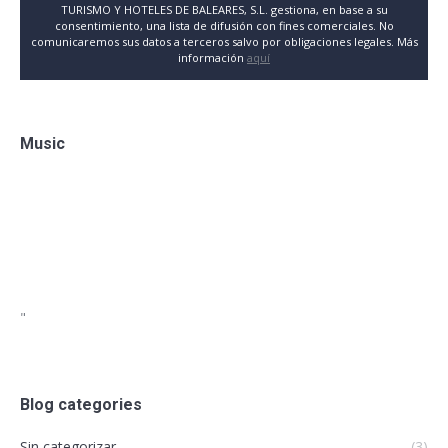
TURISMO Y HOTELES DE BALEARES, S.L. gestiona, en base a su
consentimiento, una lista de difusión con fines comerciales. No
comunicaremos sus datos a terceros salvo por obligaciones legales. Más
información
aquí
Music
"
Blog categories
Sin categorizar
(3)