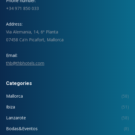
Phone number:
+34 971 850 033
Address:
Via Alemania, 14, 6ª Planta
07458 Ca'n Picafort, Mallorca
Email:
thb@thbhotels.com
Categories
Mallorca
(58)
Ibiza
(51)
Lanzarote
(58)
Bodas&Eventos
(8)