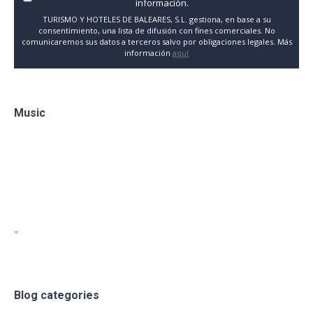
información.
TURISMO Y HOTELES DE BALEARES, S.L. gestiona, en base a su
consentimiento, una lista de difusión con fines comerciales. No
comunicaremos sus datos a terceros salvo por obligaciones legales. Más
información
aquí
Music
"
Blog categories