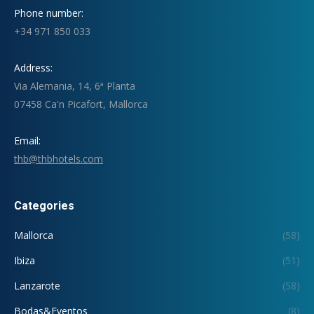
Phone number:
+34 971 850 033
Address:
Via Alemania, 14, 6ª Planta
07458 Ca'n Picafort, Mallorca
Email:
thb@thbhotels.com
Categories
Mallorca
(58)
Ibiza
(51)
Lanzarote
(58)
Bodas&Eventos
(8)