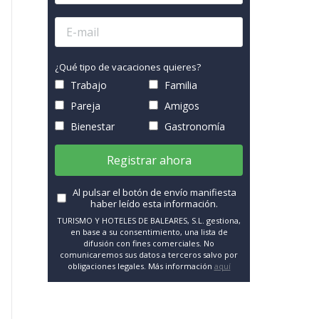
¿Qué tipo de vacaciones quieres?
Trabajo
Familia
Pareja
Amigos
Bienestar
Gastronomía
Registrar ahora
Al pulsar el botón de envío manifiesta
haber leído esta información.
TURISMO Y HOTELES DE BALEARES, S.L. gestiona,
en base a su consentimiento, una lista de
difusión con fines comerciales. No
comunicaremos sus datos a terceros salvo por
obligaciones legales. Más información
aquí