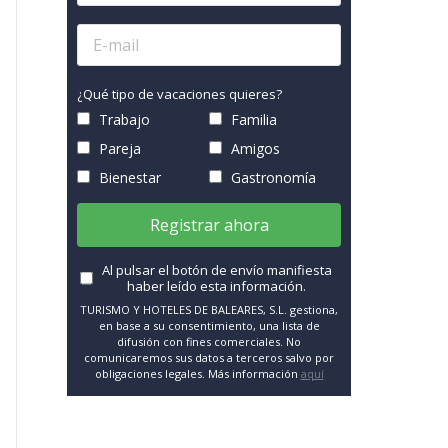
¿Qué tipo de vacaciones quieres?
Trabajo
Familia
Pareja
Amigos
Bienestar
Gastronomía
Registrar ahora
Al pulsar el botón de envío manifiesta
haber leído esta información.
TURISMO Y HOTELES DE BALEARES, S.L. gestiona,
en base a su consentimiento, una lista de
difusión con fines comerciales. No
comunicaremos sus datos a terceros salvo por
obligaciones legales. Más información
aquí