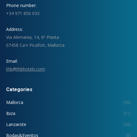
Phone number:
+34 971 850 033
Address:
Via Alemania, 14, 6ª Planta
07458 Ca'n Picafort, Mallorca
Email:
thb@thbhotels.com
Categories
Mallorca
(58)
Ibiza
(51)
Lanzarote
(58)
Bodas&Eventos
(8)