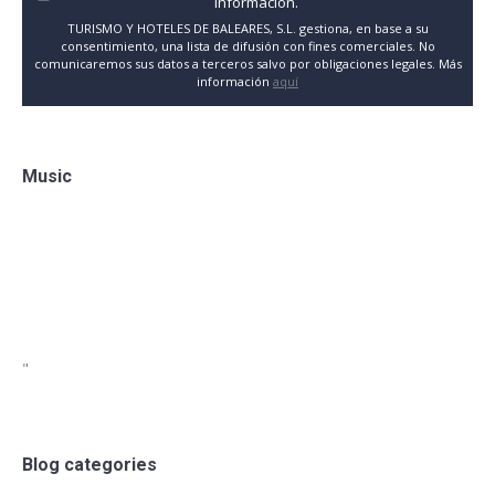
información.
TURISMO Y HOTELES DE BALEARES, S.L. gestiona, en base a su
consentimiento, una lista de difusión con fines comerciales. No
comunicaremos sus datos a terceros salvo por obligaciones legales. Más
información
aquí
Music
"
Blog categories