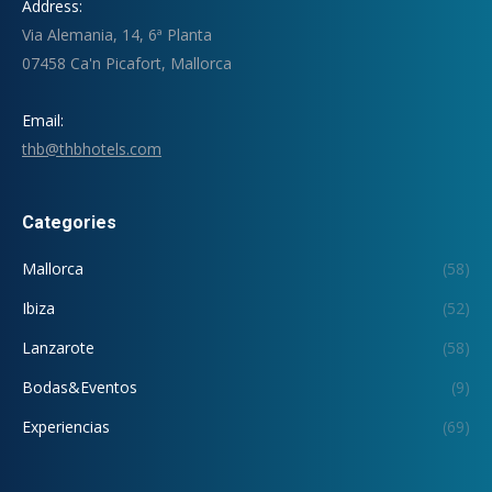
Address:
Via Alemania, 14, 6ª Planta
07458 Ca'n Picafort, Mallorca
Email:
thb@thbhotels.com
Categories
Mallorca
(58)
Ibiza
(52)
Lanzarote
(58)
Bodas&Eventos
(9)
Experiencias
(69)