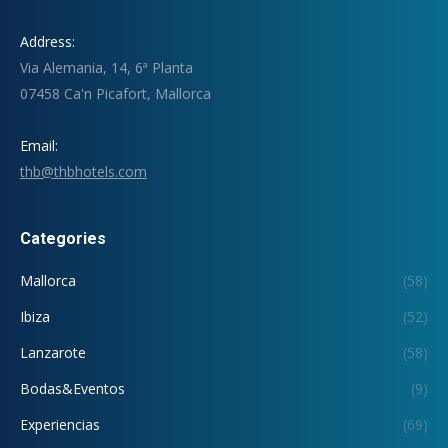
Address:
Via Alemania, 14, 6ª Planta
07458 Ca'n Picafort, Mallorca
Email:
thb@thbhotels.com
Categories
Mallorca
(58)
Ibiza
(52)
Lanzarote
(58)
Bodas&Eventos
(9)
Experiencias
(69)