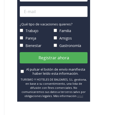
¿Qué tipo de vacaciones quieres?
Trabajo
Familia
Pareja
Amigos
Bienestar
Gastronomía
Registrar ahora
Al pulsar el botón de envío manifiesta
haber leído esta información.
TURISMO Y HOTELES DE BALEARES, S.L. gestiona,
en base a su consentimiento, una lista de
difusión con fines comerciales. No
comunicaremos sus datos a terceros salvo por
obligaciones legales. Más información
aquí