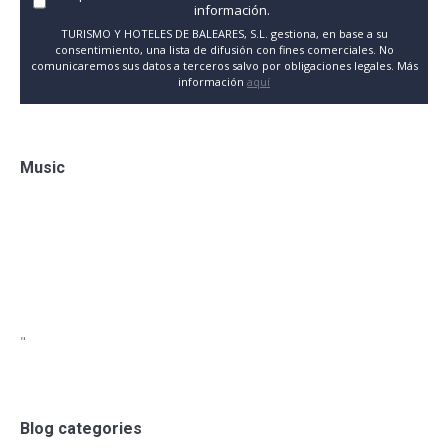
información.
TURISMO Y HOTELES DE BALEARES, S.L. gestiona, en base a su
consentimiento, una lista de difusión con fines comerciales. No
comunicaremos sus datos a terceros salvo por obligaciones legales. Más
información
aquí
Music
"
Blog categories