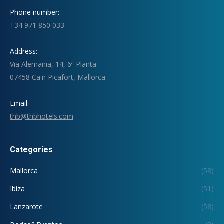
Phone number:
+34 971 850 033
Address:
Via Alemania, 14, 6ª Planta
07458 Ca'n Picafort, Mallorca
Email:
thb@thbhotels.com
Categories
Mallorca
(58)
Ibiza
(51)
Lanzarote
(58)