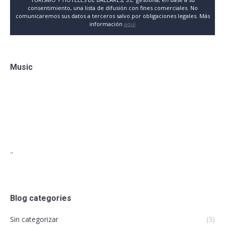
consentimiento, una lista de difusión con fines comerciales. No
comunicaremos sus datos a terceros salvo por obligaciones legales. Más
información
aquí
Music
"
Blog categories
Sin categorizar
(3)