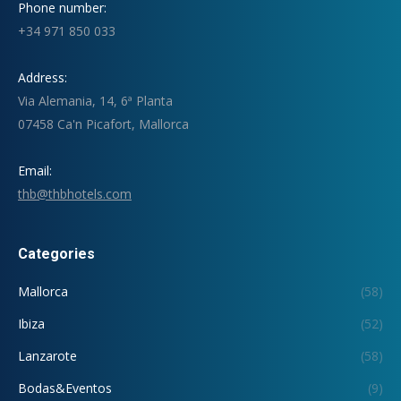
Phone number:
+34 971 850 033
Address:
Via Alemania, 14, 6ª Planta
07458 Ca'n Picafort, Mallorca
Email:
thb@thbhotels.com
Categories
Mallorca
(58)
Ibiza
(52)
Lanzarote
(58)
Bodas&Eventos
(9)