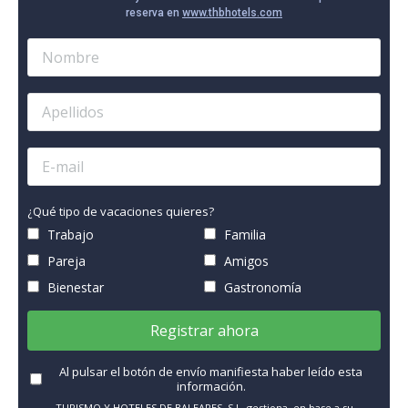
reserva en
www.thbhotels.com
¿Qué tipo de vacaciones quieres?
Trabajo
Familia
Pareja
Amigos
Bienestar
Gastronomía
Registrar ahora
Al pulsar el botón de envío manifiesta haber leído esta
información.
TURISMO Y HOTELES DE BALEARES, S.L. gestiona, en base a su