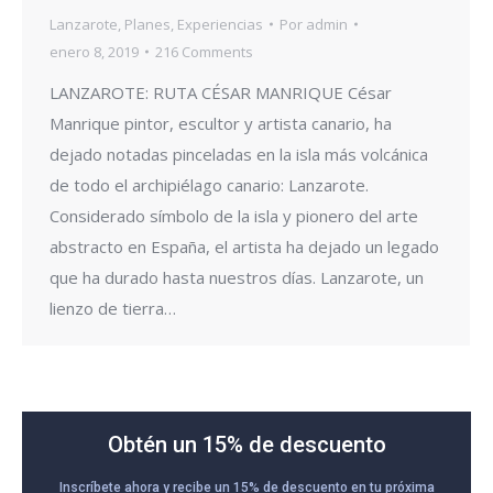
Lanzarote
,
Planes
,
Experiencias
Por
admin
enero 8, 2019
216 Comments
LANZAROTE: RUTA CÉSAR MANRIQUE César
Manrique pintor, escultor y artista canario, ha
dejado notadas pinceladas en la isla más volcánica
de todo el archipiélago canario: Lanzarote.
Considerado símbolo de la isla y pionero del arte
abstracto en España, el artista ha dejado un legado
que ha durado hasta nuestros días. Lanzarote, un
lienzo de tierra…
Obtén un 15% de descuento
Inscríbete ahora y recibe un 15% de descuento en tu próxima