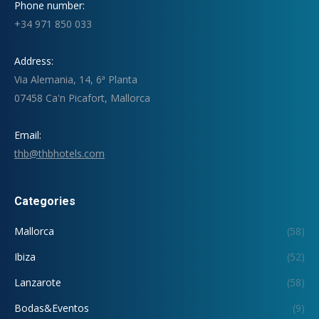
Phone number:
+34 971 850 033
Address:
Via Alemania, 14, 6ª Planta
07458 Ca'n Picafort, Mallorca
Email:
thb@thbhotels.com
Categories
Mallorca
(58)
Ibiza
(52)
Lanzarote
(58)
Bodas&Eventos
(9)