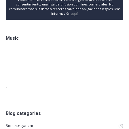
consentimiento, una lista de difusión con fines comerciales. No
comunicaremos sus datos a terceros salvo por obligaciones legales. Más
información
aquí
Music
"
Blog categories
Sin categorizar
(3)