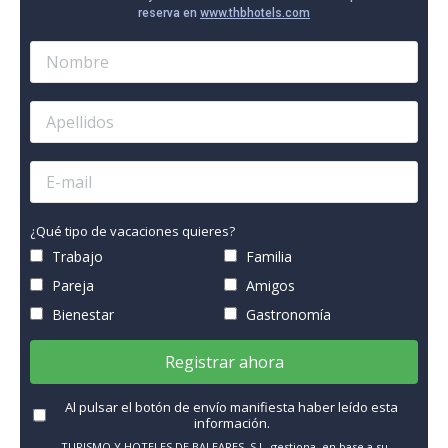
reserva en
www.thbhotels.com
¿Qué tipo de vacaciones quieres?
Trabajo
Familia
Pareja
Amigos
Bienestar
Gastronomía
Registrar ahora
Al pulsar el botón de envío manifiesta haber leído esta
información.
TURISMO Y HOTELES DE BALEARES, S.L. gestiona, en base a su