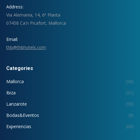
Address:
Via Alemania, 14, 6ª Planta
07458 Ca'n Picafort, Mallorca
Email:
thb@thbhotels.com
Categories
Mallorca
(58)
Ibiza
(51)
Lanzarote
(58)
Bodas&Eventos
(8)
Experiencias
(68)