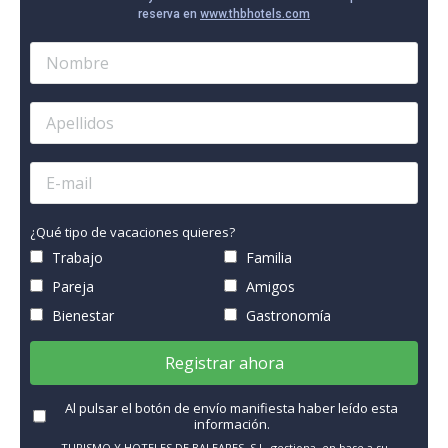
reserva en
www.thbhotels.com
¿Qué tipo de vacaciones quieres?
Trabajo
Familia
Pareja
Amigos
Bienestar
Gastronomía
Registrar ahora
Al pulsar el botón de envío manifiesta haber leído esta
información.
TURISMO Y HOTELES DE BALEARES, S.L. gestiona, en base a su