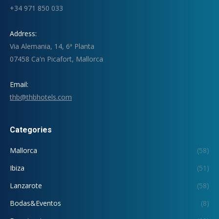
+34 971 850 033
Address:
Via Alemania, 14, 6ª Planta
07458 Ca'n Picafort, Mallorca
Email:
thb@thbhotels.com
Categories
Mallorca
(58)
Ibiza
(51)
Lanzarote
(58)
Bodas&Eventos
(8)