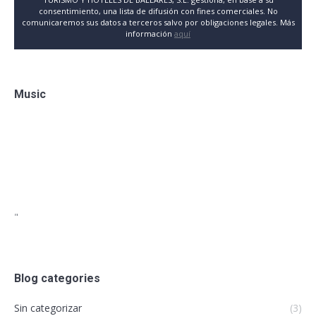
consentimiento, una lista de difusión con fines comerciales. No
comunicaremos sus datos a terceros salvo por obligaciones legales. Más
información
aquí
Music
"
Blog categories
Sin categorizar
(3)