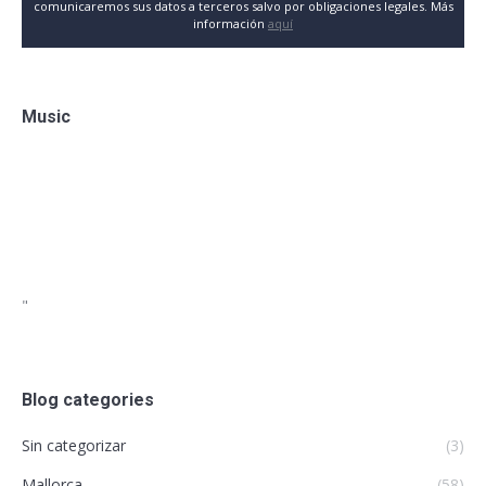
comunicaremos sus datos a terceros salvo por obligaciones legales. Más
información
aquí
Music
"
Blog categories
Sin categorizar
(3)
Mallorca
(58)