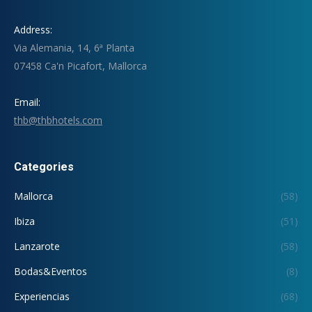
Address:
Via Alemania, 14, 6ª Planta
07458 Ca'n Picafort, Mallorca
Email:
thb@thbhotels.com
Categories
Mallorca
(58)
Ibiza
(51)
Lanzarote
(58)
Bodas&Eventos
(8)
Experiencias
(68)