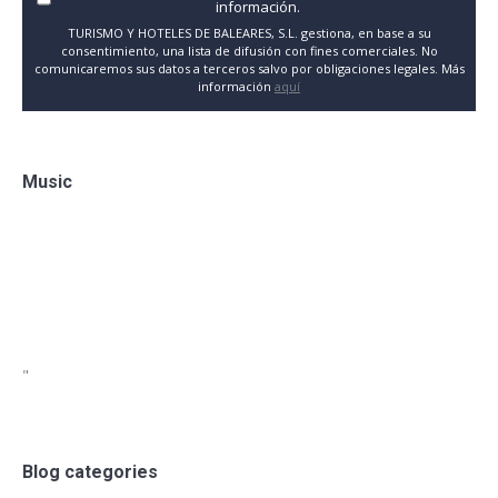
información.
TURISMO Y HOTELES DE BALEARES, S.L. gestiona, en base a su
consentimiento, una lista de difusión con fines comerciales. No
comunicaremos sus datos a terceros salvo por obligaciones legales. Más
información
aquí
Music
"
Blog categories