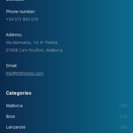
Phone number:
+34 971 850 033
Address:
Via Alemania, 14, 6ª Planta
07458 Ca'n Picafort, Mallorca
Email:
thb@thbhotels.com
Categories
Mallorca
(58)
Ibiza
(52)
Lanzarote
(58)