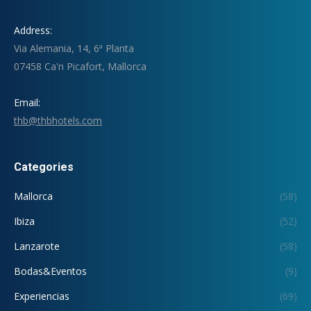
Address:
Via Alemania, 14, 6ª Planta
07458 Ca'n Picafort, Mallorca
Email:
thb@thbhotels.com
Categories
Mallorca
(58)
Ibiza
(52)
Lanzarote
(58)
Bodas&Eventos
(9)
Experiencias
(69)