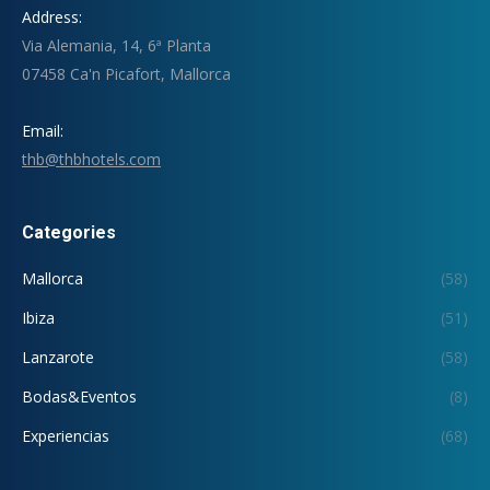
Address:
Via Alemania, 14, 6ª Planta
07458 Ca'n Picafort, Mallorca
Email:
thb@thbhotels.com
Categories
Mallorca
(58)
Ibiza
(51)
Lanzarote
(58)
Bodas&Eventos
(8)
Experiencias
(68)